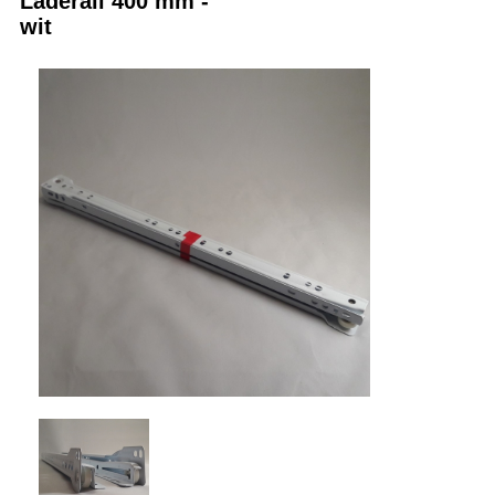
Laderail 400 mm -
wit