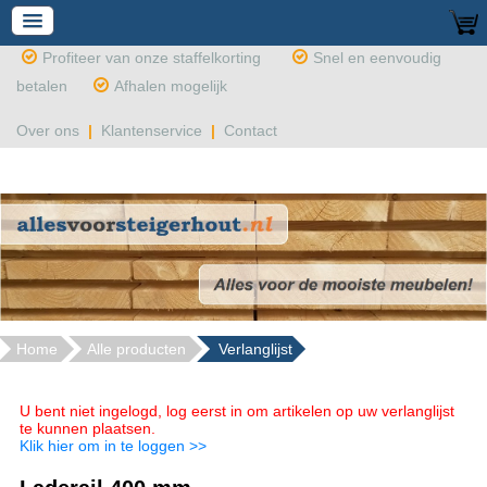
Profiteer van onze staffelkorting
Snel en eenvoudig
betalen
Afhalen mogelijk
Over ons
|
Klantenservice
|
Contact
Home
Alle producten
Verlanglijst
U bent niet ingelogd, log eerst in om artikelen op uw verlanglijst
te kunnen plaatsen.
Klik hier om in te loggen >>