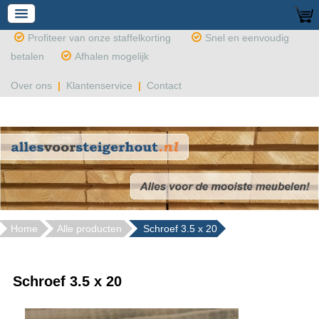
Profiteer van onze staffelkorting
Snel en eenvoudig
betalen
Afhalen mogelijk
Over ons
|
Klantenservice
|
Contact
Home
Alle producten
Schroef 3.5 x 20
Schroef 3.5 x 20