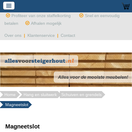
Profiteer van onze staffelkorting
Snel en eenvoudig
betalen
Afhalen mogelijk
Over ons
|
Klantenservice
|
Contact
Home
Hang en sluitwerk
Schuiven en grendels
Magneetslot
Magneetslot