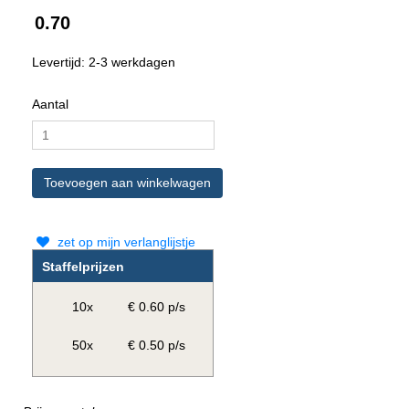
0.70
Levertijd: 2-3 werkdagen
Aantal
zet op mijn verlanglijstje
Staffelprijzen
10x
€ 0.60 p/s
50x
€ 0.50 p/s