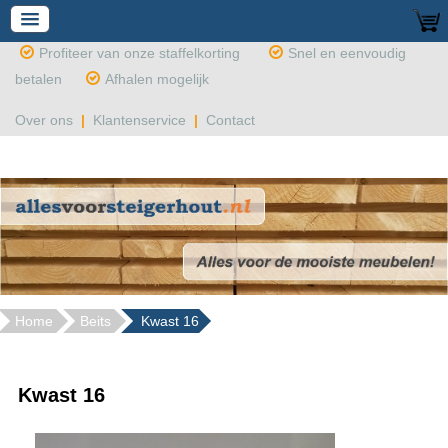
Profiteer van onze staffelkorting
Snel en eenvoudig
betalen
Afhalen mogelijk
Over ons
|
Klantenservice
|
Contact
Home
Beits
Kwast 16
Kwast 16