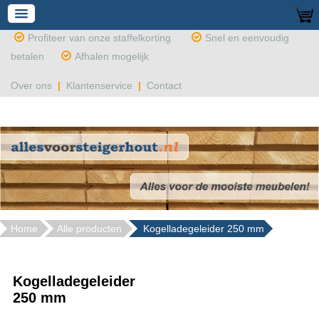
Profiteer van onze staffelkorting
Snel en eenvoudig
betalen
Afhalen mogelijk
Over ons
|
Klantenservice
|
Contact
Home
Alle producten
Kogelladegeleider 250 mm
Kogelladegeleider
250 mm