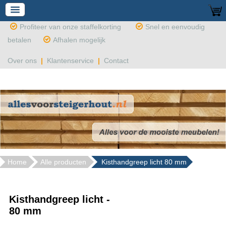
Profiteer van onze staffelkorting
Snel en eenvoudig
betalen
Afhalen mogelijk
Over ons
|
Klantenservice
|
Contact
Home
Alle producten
Kisthandgreep licht 80 mm
Kisthandgreep licht -
80 mm