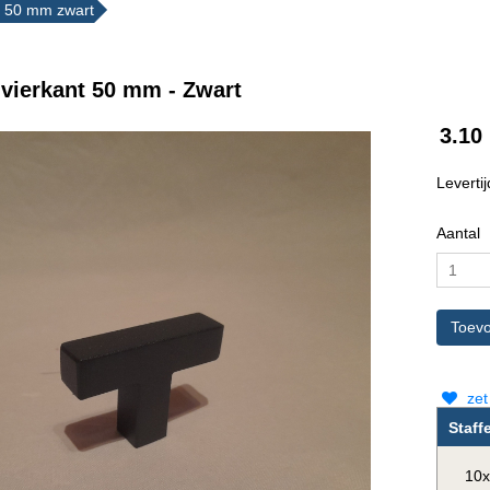
t 50 mm zwart
vierkant 50 mm - Zwart
3.10
Leverti
Aantal
zet 
Staff
10x