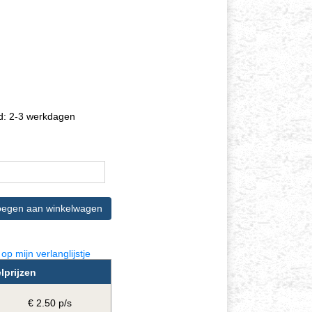
jd: 2-3 werkdagen
op mijn verlanglijstje
elprijzen
€ 2.50 p/s