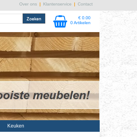
Over ons
|
Klantenservice
|
Contact
€ 0.00
0 Artikelen
Keuken