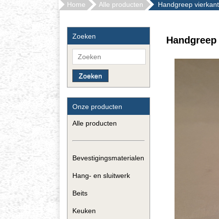
Home
Alle producten
Handgreep vierkan
Zoeken
Handgreep 
Zoeken
Onze producten
Alle producten
Bevestigingsmaterialen
Hang- en sluitwerk
Beits
Keuken