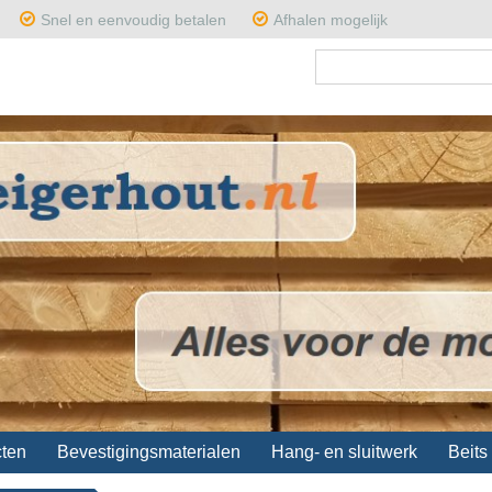
ng
Snel en eenvoudig betalen
Afhalen mogelijk
cten
Bevestigingsmaterialen
Hang- en sluitwerk
Beits